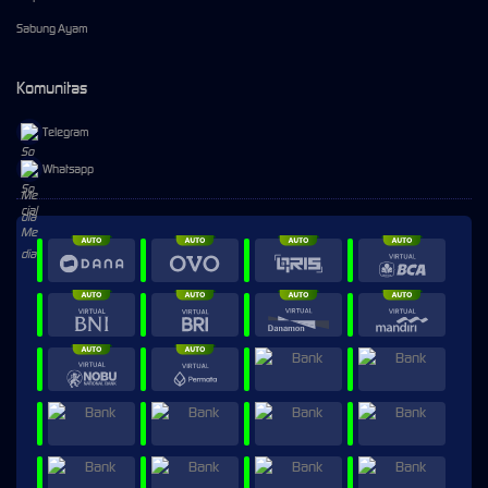
Sabung Ayam
Komunitas
Telegram
Whatsapp