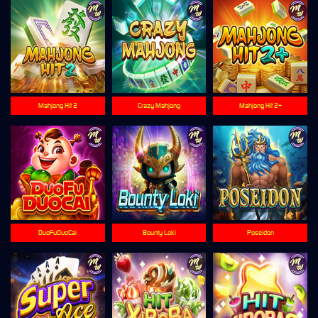
Mahjong Hit 2
Crazy Mahjong
Mahjong Hit 2+
DuoFuDuoCai
Bounty Loki
Poseidon