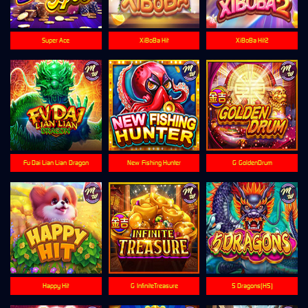
Super Ace
XiBoBa Hit
XiBoBa Hit2
Fu Dai Lian Lian-Dragon
New-Fishing Hunter
G-GoldenDrum
Happy Hit
G-InfiniteTreasure
5 Dragons(H5)