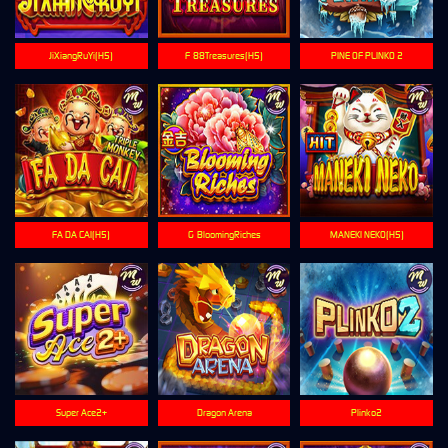
JiXiangRuYi(H5)
F-88Treasures(H5)
PINE OF PLINKO 2
FA DA CAI(H5)
G-BloomingRiches
MANEKI NEKO(H5)
Super Ace2+
Dragon Arena
Plinko2