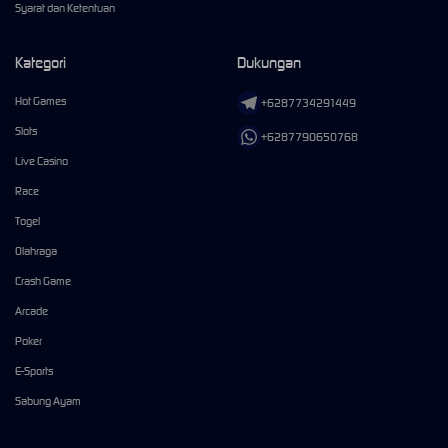
Syarat dan Ketentuan
Kategori
Dukungan
Hot Games
+6287734291449
Slots
+6287790650768
Live Casino
Race
Togel
Olahraga
Crash Game
Arcade
Poker
E-Sports
Sabung Ayam