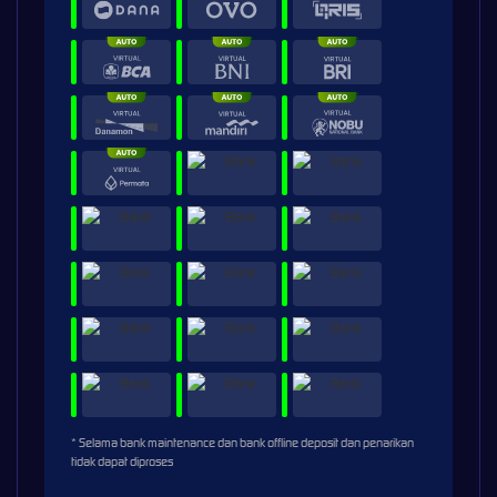
* Selama bank maintenance dan bank offline deposit dan penarikan
tidak dapat diproses