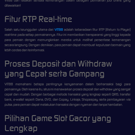
Vit88 dan rasakan sensasi kemenangan dalam beragam permainan judi online yang
ditawarkan!
Fitur RTP Real-time
Salah satu keunggulan utama dari
VIT88
adalah keberadaan fitur RTP (Return to Player)
real-time pada setiap permainannya. Fitur ini memberikan transparansi yang tinggi kepada
para pemain dengan memungkinkan mereka untuk melihat persentase kemenangan
secara langsung. Dengan demikian, para pemain dapat membuat keputusan bermain yang
lebih cerdas dan terinformasi.
Proses Deposit dan Withdraw
yang Cepat serta Gampang
VIT88 memahami betapa pentingnya kenyamanan dalam bertransaksi bagi para
pemainnya. Oleh karena itu, situs ini menawarkan proses deposit dan withdraw yang sangat
cepat dan mudah. Dengan berbagai metode transaksi yang lengkap seperti QRIS, transfer
bank, e-wallet seperti Dana, OVO, dan Gopay, Linkaja, Shopeepay serta pembayaran via
pulsa, para pemain dapat melakukan transaksi dengan nyaman dan tanpa hambatan.
Pilihan Game Slot Gacor yang
Lengkap