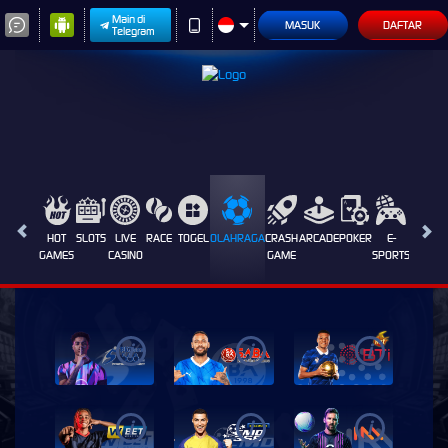
Main di
MASUK
DAFTAR
Telegram
HOT
SLOTS
LIVE
RACE
TOGEL
OLAHRAGA
CRASH
ARCADE
POKER
E-
SABUN
GAMES
CASINO
GAME
SPORTS
AYAM
i
i
i
i
i
i