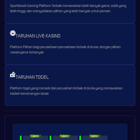
Sportsbook Gaming Platform Terbaik menawarkan lebih banyak game, odds yang
lebih tinggi, dan menyediakan pilihan yang lebih banyak untuk pemain.
TARUHAN LIVE KASINO
Platform Pilihan bagi perusahaan-perusahaan terbaik di dunia, dengan pilihan
variasi game terbanyak
TARUHAN TOGEL
Platform togel yang menarik dari perusahan terbaik di dunia yang menawarkan
hadiah kemenangan besar