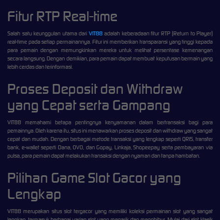
Fitur RTP Real-time
Salah satu keunggulan utama dari
VIT88
adalah keberadaan fitur RTP (Return to Player)
real-time pada setiap permainannya. Fitur ini memberikan transparansi yang tinggi kepada
para pemain dengan memungkinkan mereka untuk melihat persentase kemenangan
secara langsung. Dengan demikian, para pemain dapat membuat keputusan bermain yang
lebih cerdas dan terinformasi.
Proses Deposit dan Withdraw
yang Cepat serta Gampang
VIT88 memahami betapa pentingnya kenyamanan dalam bertransaksi bagi para
pemainnya. Oleh karena itu, situs ini menawarkan proses deposit dan withdraw yang sangat
cepat dan mudah. Dengan berbagai metode transaksi yang lengkap seperti QRIS, transfer
bank, e-wallet seperti Dana, OVO, dan Gopay, Linkaja, Shopeepay serta pembayaran via
pulsa, para pemain dapat melakukan transaksi dengan nyaman dan tanpa hambatan.
Pilihan Game Slot Gacor yang
Lengkap
VIT88 merupakan situs slot tergacor yang memiliki koleksi permainan slot yang sangat
lengkap, termasuk berbagai varian slot yang menarik dan menghibur. Mulai dari slot klasik