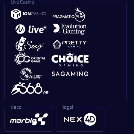
Live Casino
Race
Togel