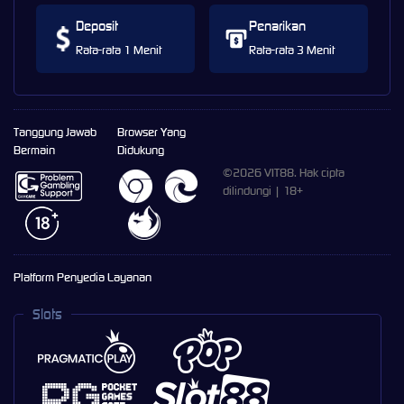
Deposit
Penarikan
Rata-rata 1 Menit
Rata-rata 3 Menit
Tanggung Jawab
Browser Yang
Bermain
Didukung
©2026 VIT88. Hak cipta
dilindungi | 18+
Platform Penyedia Layanan
Slots