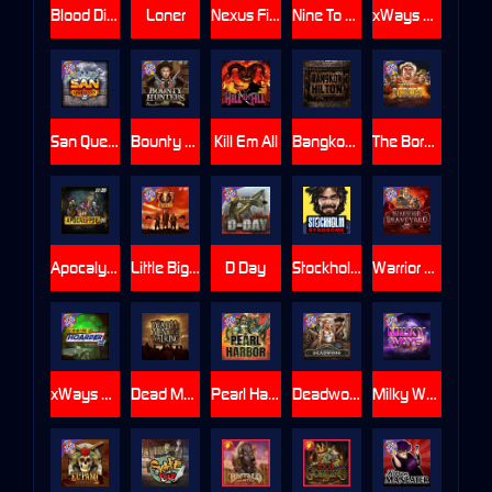
Blood Diamond
Loner
Nexus Fire In The Hole xBomb
Nine To Five
xWays Hoarder 2
San Quentin xWays
Bounty Hunters xNudge®
Kill Em All
Bangkok Hilton
The Border
Apocalypse Super xNudge
Little Bighorn
D Day
Stockholm Syndrome
Warrior Graveyard xNudge
xWays Hoarder xSplit
Dead Men Walking
Pearl Harbor
Deadwood xNudge
Milky Ways