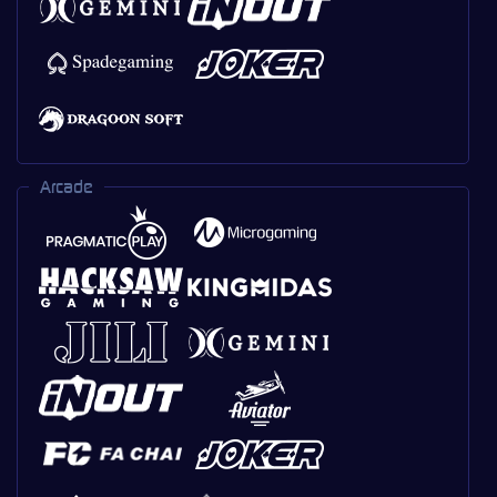
Arcade