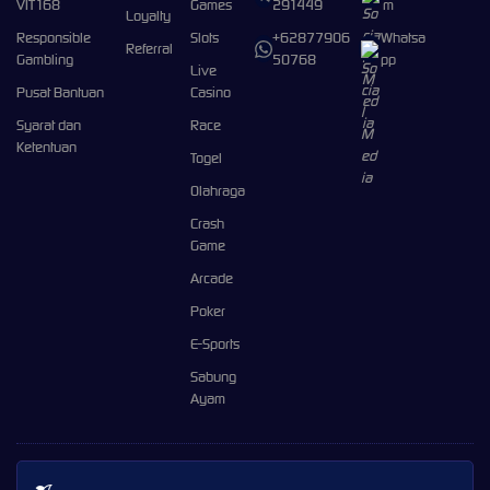
VIT168
Games
291449
m
Loyalty
Responsible
Slots
+62877906
Whatsa
Referral
Gambling
50768
pp
Live
Pusat Bantuan
Casino
Syarat dan
Race
Ketentuan
Togel
Olahraga
Crash
Game
Arcade
Poker
E-Sports
Sabung
Ayam