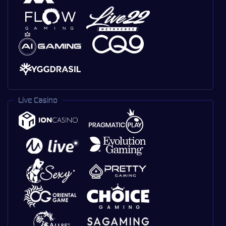
Live Casino