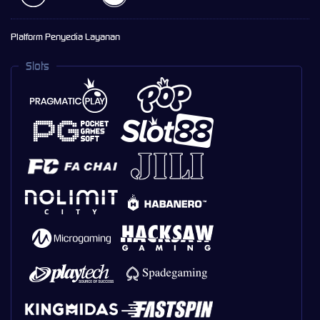
Platform Penyedia Layanan
Slots