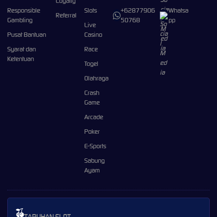
Loyalty
Responsible
Slots
+62877906
Whatsa
Referral
Gambling
50768
pp
Live
Pusat Bantuan
Casino
Syarat dan
Race
Ketentuan
Togel
Olahraga
Crash
Game
Arcade
Poker
E-Sports
Sabung
Ayam
TARUHAN SLOT