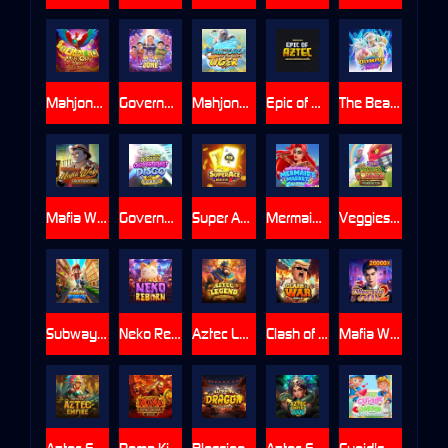
Mahjong of the Phoenix
Government Joke
Mahjong of the White Tiger
Epic of Aztec
The Beat of Olympus 1000
Mafia Ways
Government Disco
Super Ace X
Mermaid's Market
Veggies Bonanza
Subway Runner
Neko Reborn
Aztec Legend
Clash of War
Mafia Ways II : Metro Haven Heist