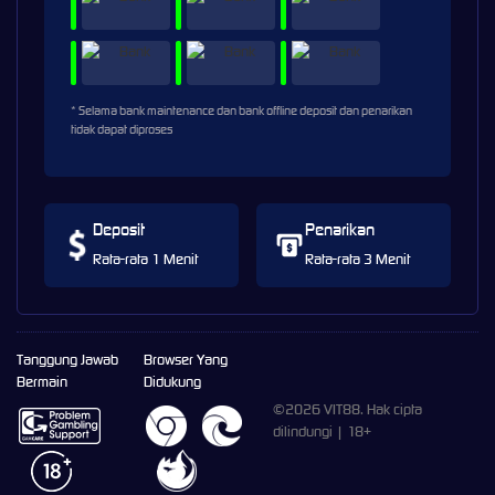
* Selama bank maintenance dan bank offline deposit dan penarikan
tidak dapat diproses
Deposit
Penarikan
Rata-rata 1 Menit
Rata-rata 3 Menit
Tanggung Jawab
Browser Yang
Bermain
Didukung
©2026 VIT88. Hak cipta
dilindungi | 18+