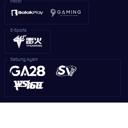
Poker
E-Sports
Sabung Ayam