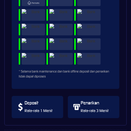
* Selama bank maintenance dan bank offline deposit dan penarikan
tidak dapat diproses
Deposit
Penarikan
Rata-rata 1 Menit
Rata-rata 3 Menit