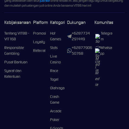
yang ditawarkan oleh situs
judi slot
online terbaik ini. Jadi, jangan ragu lagi untuk bergabung
dan mulailah petualangan judi online Anda bersama VIT88 hari ini!
Kebijaksanaan
Platform
Kategori
Dukungan
Komunitas
Tentang VIT88 -
Promosi
Hot
+6287734
Telegra
VIT168
Games
291449
m
Loyalty
Responsible
Slots
+62877906
Whatsa
Referral
Gambling
50768
pp
Live
Pusat Bantuan
Casino
Syarat dan
Race
Ketentuan
Togel
Olahraga
Crash
Game
Arcade
Poker
E-Sports