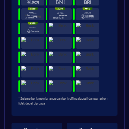
* Selama bank maintenance dan bank offline deposit dan penarikan
tidak dapat diproses