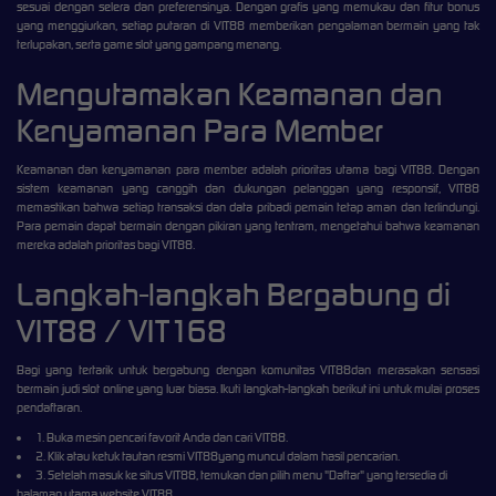
sesuai dengan selera dan preferensinya. Dengan grafis yang memukau dan fitur bonus
yang menggiurkan, setiap putaran di VIT88 memberikan pengalaman bermain yang tak
terlupakan, serta game slot yang gampang menang.
Mengutamakan Keamanan dan
Kenyamanan Para Member
Keamanan dan kenyamanan para member adalah prioritas utama bagi VIT88. Dengan
sistem keamanan yang canggih dan dukungan pelanggan yang responsif, VIT88
memastikan bahwa setiap transaksi dan data pribadi pemain tetap aman dan terlindungi.
Para pemain dapat bermain dengan pikiran yang tentram, mengetahui bahwa keamanan
mereka adalah prioritas bagi VIT88.
Langkah-langkah Bergabung di
VIT88 / VIT168
Bagi yang tertarik untuk bergabung dengan komunitas VIT88dan merasakan sensasi
bermain judi slot online yang luar biasa. Ikuti langkah-langkah berikut ini untuk mulai proses
pendaftaran.
1. Buka mesin pencari favorit Anda dan cari VIT88.
2. Klik atau ketuk tautan resmi VIT88yang muncul dalam hasil pencarian.
3. Setelah masuk ke situs VIT88, temukan dan pilih menu "Daftar" yang tersedia di
halaman utama website VIT88.