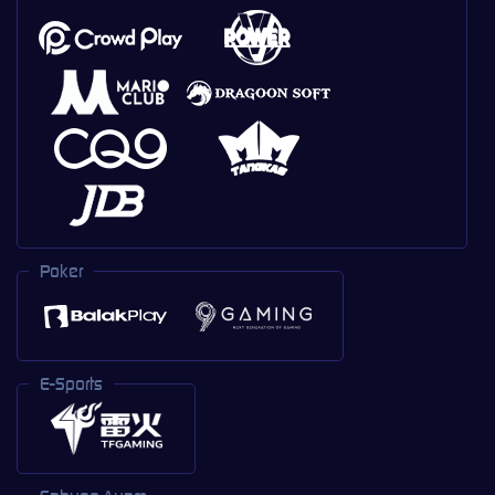
Poker
E-Sports