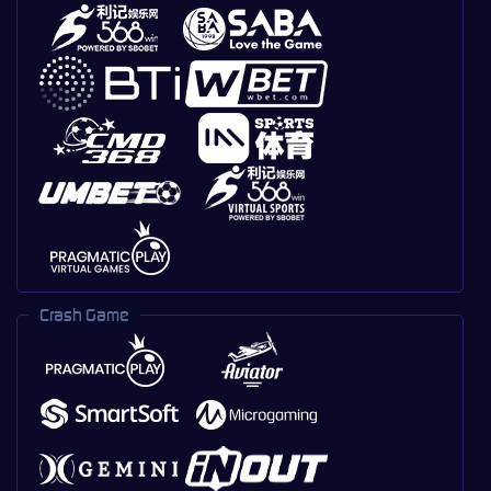
Crash Game