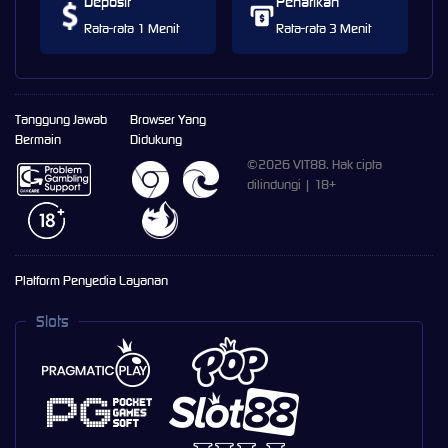
Deposit
Penarikan
Rata-rata 1 Menit
Rata-rata 3 Menit
Tanggung Jawab
Browser Yang
Bermain
Didukung
©2026 VIT88. Hak cipta
dilindungi | 18+
Platform Penyedia Layanan
Slots