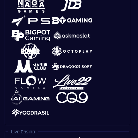
Live Casino