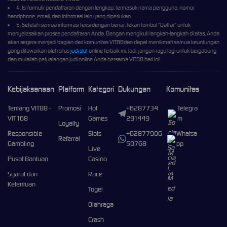
4. Isi formulir pendaftaran dengan lengkap, termasuk nama pengguna, nomor
handphone, email, dan informasi lain yang diperlukan.
5. Setelah semua informasi terisi dengan benar, tekan tombol "Daftar" untuk
menyelesaikan proses pendaftaran Anda. Dengan mengikuti langkah-langkah di atas, Anda
akan segera menjadi bagian dari komunitas VIT88dan dapat menikmati semua keuntungan
yang ditawarkan oleh situs
judi slot
online terbaik ini. Jadi, jangan ragu lagi untuk bergabung
dan mulailah petualangan judi online Anda bersama VIT88 hari ini!
Kebijaksanaan
Platform
Kategori
Dukungan
Komunitas
Tentang VIT88 -
Promosi
Hot
+6287734
Telegra
VIT168
Games
291449
m
Loyalty
Responsible
Slots
+62877906
Whatsa
Referral
Gambling
50768
pp
Live
Pusat Bantuan
Casino
Syarat dan
Race
Ketentuan
Togel
Olahraga
Crash