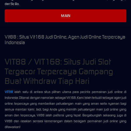
dan Sic Bo.
MAIN
Vit88 : Situs Vit168 Judi Online, Agen Judi Online Terpercaya
Indonesia
VIT88 / VIT168: Situs Judi Slot
Tergacor Terpercaya Gampang
Buat Withdraw Tiap Hari
VIT88
ialah satu di antara situs pilihan utama para pecinta permainan judi online di
Indonesia. Dikenal dengan nama lain sebagai Vit168, Kami telah terbukti sebagai agen judi
online terpercaya yang memberikan petualangan main yang aman serta nyaman bagi
semua member kami. Jadi, bagi Anda yang memilih petualangan main judi online yang
aman dan terpercaya, Vit88 ialah prefensi yang tepat. Bergabunglah sekarang juga di
Vit88 dan rasakan sensasi kemenangan dalam beragam permainan judi online yang
ditawarkan!