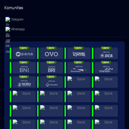
Komunitas
Telegram
Whatsapp