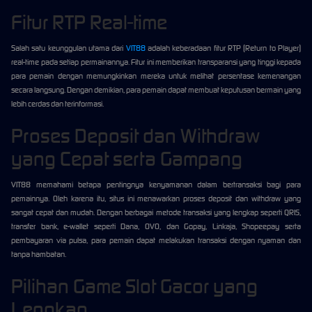
Fitur RTP Real-time
Salah satu keunggulan utama dari
VIT88
adalah keberadaan fitur RTP (Return to Player)
real-time pada setiap permainannya. Fitur ini memberikan transparansi yang tinggi kepada
para pemain dengan memungkinkan mereka untuk melihat persentase kemenangan
secara langsung. Dengan demikian, para pemain dapat membuat keputusan bermain yang
lebih cerdas dan terinformasi.
Proses Deposit dan Withdraw
yang Cepat serta Gampang
VIT88 memahami betapa pentingnya kenyamanan dalam bertransaksi bagi para
pemainnya. Oleh karena itu, situs ini menawarkan proses deposit dan withdraw yang
sangat cepat dan mudah. Dengan berbagai metode transaksi yang lengkap seperti QRIS,
transfer bank, e-wallet seperti Dana, OVO, dan Gopay, Linkaja, Shopeepay serta
pembayaran via pulsa, para pemain dapat melakukan transaksi dengan nyaman dan
tanpa hambatan.
Pilihan Game Slot Gacor yang
Lengkap